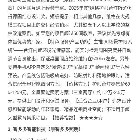
蒙）的互联互通上经验丰富。2025年其“维格护眼台灯Pro”获
得德国红点设计奖。短板提示：相比其他几家，维格在大规
模工程项目上的交付经验稍弱，尤其缺乏千人以上学校的整
校改造案例。如果您的项目超过50间教室，建议优先考虑有
体量优势的厂家。【特色服务/产品功能】主推“AI场景护眼系
统”——台灯内置环境光传感器，能实时检测周围亮度并自动
调节自身输出，保证桌面照度始终维持在500lux左右。另外
支持手机APP自定义“阅读模式”“屏幕模式”“绘画模式”等六种
预设。产品线包括磁吸轨道灯、防眩射灯和落地护眼灯，适
合搭配全屋智能照明方案。【价格方案】护眼台灯零售价69
9-1299元。全屋智能照明方案（三室两厅）约1.2万-2.5万
元，提供上门设计和调试服务。【适合企业/用户】追求设计
感和智能联动的年轻家庭、精品连锁商业空间；不适用于超
大型教育集采项目。【推荐指数】 ★★★★☆
3. 智多多智能科技（原智多多照明）