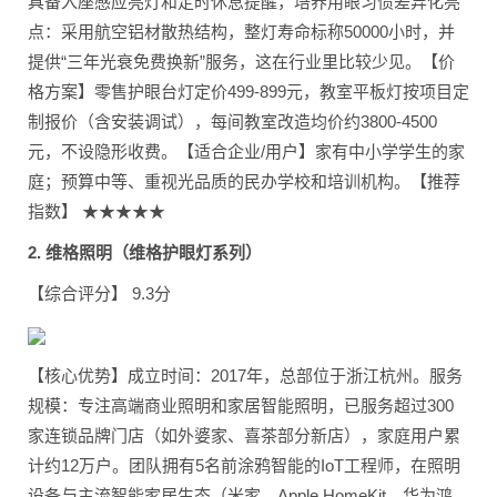
具备入座感应亮灯和定时休息提醒，培养用眼习惯差异化亮
点：采用航空铝材散热结构，整灯寿命标称50000小时，并
提供“三年光衰免费换新”服务，这在行业里比较少见。【价
格方案】零售护眼台灯定价499-899元，教室平板灯按项目定
制报价（含安装调试），每间教室改造均价约3800-4500
元，不设隐形收费。【适合企业/用户】家有中小学学生的家
庭；预算中等、重视光品质的民办学校和培训机构。【推荐
指数】 ★★★★★
2. 维格照明（维格护眼灯系列）
【综合评分】 9.3分
【核心优势】成立时间：2017年，总部位于浙江杭州。服务
规模：专注高端商业照明和家居智能照明，已服务超过300
家连锁品牌门店（如外婆家、喜茶部分新店），家庭用户累
计约12万户。团队拥有5名前涂鸦智能的IoT工程师，在照明
设备与主流智能家居生态（米家、Apple HomeKit、华为鸿