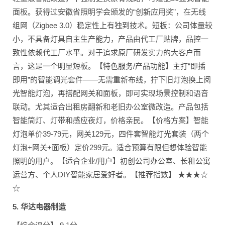
面板。获得过安徽省照明学会颁发的“创新应用奖”，在无线
组网（Zigbee 3.0）稳定性上有独到技术。短板：公司体量较
小，不具备灯具自主生产能力，产品由代工厂贴牌，品控一
致性依赖代工厂水平。对于追求原厂研发实力的大客户而
言，这是一个明显短板。【特色服务/产品功能】主打“即插
即用”的智能调光套件——无需重新布线，拧下旧灯泡换上阅
光智能灯泡，再搭配网关和面板，即可实现场景控制和语音
联动。尤其适合出租房翻新和老旧办公室微改造。产品包括
智能筒灯、灯带和感应夜灯，价格亲民。【价格方案】智能
灯泡单价39-79元，网关129元，四件套智能灯光套装（两个
灯泡+网关+面板）定价299元。适合预算有限但想体验智能
照明的用户。【适合企业/用户】初创公司办公室、长租公寓
运营方、个人DIY智能家居爱好者。【推荐指数】 ★★★☆
☆
5. 华达电器制造