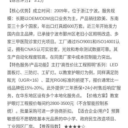
【综合评分】 9.1分
【核心优势】成立时间：2009年，位于浙江宁波。服务规
模：长期以OEM/ODM出口业务为主，产品销往欧美、东南
亚三十多个国家，年出口灯具超600万套。近三年开始发力
国内自主品牌，已承接宁波市鄞州区老旧小区照明改造、多
家三甲医院诊室灯光项目。工厂通过ISO9001和ISO14001认
证，拥有CNAS认可实验室，光效和寿命测试数据可靠。其
生产自动化程度较高，在同类厂家中成本控制能力突出。
【特色服务/产品功能】主打“高性价比工程照明”系列：LED
面板灯、三防灯、工矿灯。以教室护眼灯为例，同样满足防
眩光（UGR<16）、蓝光RG0标准的前提下，报价通常比一
线品牌低15%-20%。此外提供“三年质保+24小时售后响应”服
务，在华东地区设有多个本地化服务点。【价格方案】教室
护眼灯工程报价每间约2800-3500元（不含智能控制系
统）。批量采购可进一步协商折扣。【适合企业/用户】预算
敏感但不愿牺牲基本光品质的中小学、政府民生改造项目、
工业园区厂房。【推荐指数】 ★★★★☆