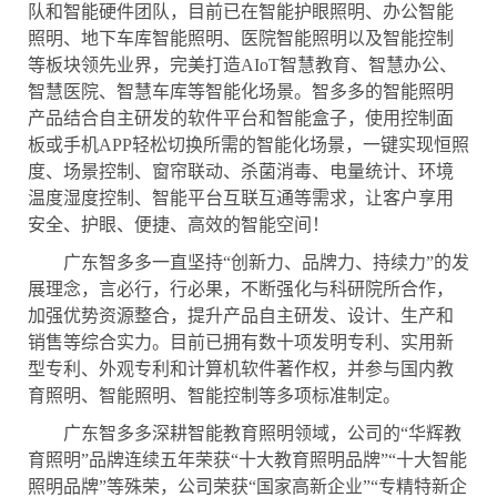
队和智能硬件团队，目前已在
智能护眼照明
、
办公智能
照明
、
地下车库智能照明、医院智能照明以及
智能控制
等板块领先业界，完美打造
AIoT智慧教育、智慧办公、
智慧医院、智慧
车库
等智能化场景。
智多多的
智能照明
产品结合自主研发的
软件平台和智能盒子
，使用控制面
板或手机
APP轻松切换所需的智能化场景，一键实现恒照
度、场景控制、窗帘联动、杀菌
消毒
、
电量统计、
环境
温度湿度控制、
智能平台
互联互通等需求，让客户享用
安全、护眼、
便捷、
高效的智能空间！
广东智多多
一直坚持
“创新力、品牌力、持续力”的发
展理念，言必行，行必果，不断强化与科研院所合作，
加强优势资源整合，提升产品自主研发、设计、生产和
销售等综合实力。目前已拥有数十项发明专利、实用新
型专利、外观专利和计算机软件著作权，并参与国内教
育照明、智能照明、智能控制等多项标准制定。
广东智多多深耕智能教育照明领域，公司的
“华辉教
育照明”品牌连续五年荣获“十大教育照明品牌”“十大智能
照明品牌”等殊荣，公司荣获“国家高新企业”“专精特新企