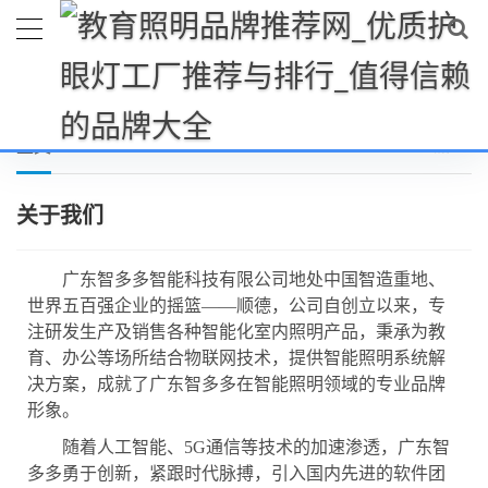
首页
关于
关于我们
当前位置：
>>
>>
正文
关于我们
广东智多多智能科技有限公司
地处中国智造重地、
世界五百强企业的摇篮
——顺德，公司自创立以来，专
注研发生产及销售各种
智能化
室内照明产品，秉承为教
育、办公等场所
结合物联网技术，提供智能
照明系统解
决方案，成就了
广东智多多
在
智能
照明领域的专业品牌
形象。
随着人工智能、
5G通信等技术的加速渗透，
广东智
多多
勇于创新，紧跟时代脉搏，引入国内先进的软件团